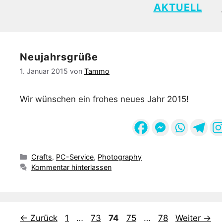
AKTUELL
Neujahrsgrüße
1. Januar 2015
von
Tammo
Wir wünschen ein frohes neues Jahr 2015!
Kategorien
Crafts
,
PC-Service
,
Photography
Kommentar hinterlassen
Seite
Seite
Seite
Seite
Seite
←
Zurück
1
…
73
74
75
…
78
Weiter
→