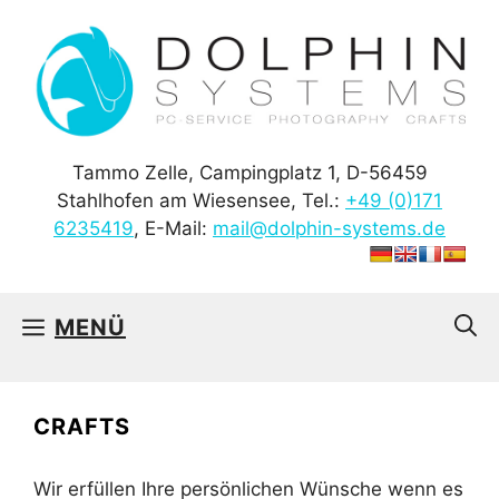
Zum
Inhalt
springen
Tammo Zelle, Campingplatz 1, D-56459
Stahlhofen am Wiesensee, Tel.:
+49 (0)171
6235419
, E-Mail:
mail@dolphin-systems.de
MENÜ
CRAFTS
Wir erfüllen Ihre persönlichen Wünsche wenn es